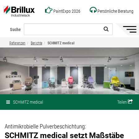
PaintExpo 2026
Persönliche Beratung
Suche
Naviga
ein-/a
Referenzen
Berichte
SCHMITZ medical
SCHMITZ medical
Teilen
Antimikrobielle Pulverbeschichtung:
SCHMITZ medical setzt Maßstäbe