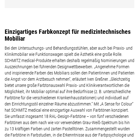
Einzigartiges Farbkonzept für medizintechnisches
Mobiliar
Bei den Untersuchungs- und Behandlungsstühlen, aber auch bei Praxis- und
Klinikmobiliar wie Funktionswagen spielt die Ästhetik eine große Rolle.
SCHMITZ medical-Produkte erhalten deshalb regelmäßig Nominierungen und
Auszeichnungen bei führenden Designwettbewerben. „Angenehme Formen
und inspirierende Farben des Mobiliars sollen den Patientinnen und Patienten
die Angst vor dem Arztbesuch nehmen“, erläutert Iven Greßner. „Gleichzeitig
bietet unsere große Farbtonauswahl Praxis- und Klinikverantwortlichen die
Möglichkeit, ihr Mobiliar optimal auf ihre Bedürfnisse (z. B. unterschiedliche
Farbtöne für die verschiedenen Krankenhausstationen) und individuell auf
den Einrichtungsstil einzelner Räume abzustimmen.“ Mit „A Sense for Colour“
hat SCHMITZ medical eine einzigartige Auswahl von Farbtönen konzipiert.
Sie umfasst insgesamt 18 RAL-Design-Farbtöne – von fünf verschiedenen
Farbtönen aus dem nach wie vor verwendeten Grau-Weiß-Spektrum bis hin
zu 13 kräftigen Farben und zarten Pastelltönen. Zusammengestellt wurden
die Farbtöne in Farbstudien, in die Erkenntnisse aus der Farbpsychologie und