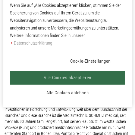
Wenn Sie auf „Alle Cookies akzeptieren“ klicken, stimmen Sie der
Speicherung von Cookies auf Ihrem Gerät zu, um die
Websitenavigation zu verbessern, die Websitenutzung zu
analysieren und unsere Marketingbemühungen zu unterstützen.
Weitere Informationen finden Sie in unserer
Datenschutzerklärung
SCHMITZ medical aus Südwestfalen gehört international zu den
führenden Anbietern von medizintechnischen Produkten
Cookie-Einstellungen
Alle Cookies akzeptieren
„Die funktionalen Produktaspekte Ergonomie, Mobilität sowie Hygiene und
der Designanspruch bis hin zum Farbkonzept sind fest in der DNA von
Alle Cookies ablehnen
SCHMITZ medical verankert“, betont Marketingleiter Iven Greßner. „Uns liegt
an stetigen Verbesserungen im Detail. Deshalb bewegen sich unsere
Investitionen in Forschung und Entwicklung weit über dem Durchschnitt der
Branche.“ Und diese Branche ist die Medizintechnik. SCHMITZ medical, seit
mehr als 90 Jahren familiengeführt, hat seinen Hauptsitz im westfälischen
Wickede (Ruhr) und produziert medizintechnische Produkte am nur unweit
entfernten Standort in Bönen. Das Portfolio reicht von Operationstischen mit