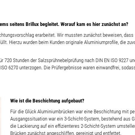
tems seitens Brillux begleitet. Worauf kam es hier zunächst an?
ichtungsvorschlag erarbeitet. Wir mussten zunächst beweisen, dass
üllt. Hierzu wurden beim Kunden originale Aluminiumprofile, die zu
e für 720 Stunden der Salzsprühnebelprüfung nach DIN EN ISO 9227 un
 6270 unterzogen. Die Prüfergebnisse waren einwandfrei, sodass w
Wie ist die Beschichtung aufgebaut?
Für die Glück Aluminiumbrücken war eine Beschichtung mit pe
Ausgangssituation war ein 3-Schicht-System, bestehend aus Gr
die Lackierung auf ein effizienteres 2-Schicht-System umstell
Brücken zunächst angeschliffen, gereinigt und entfettet.