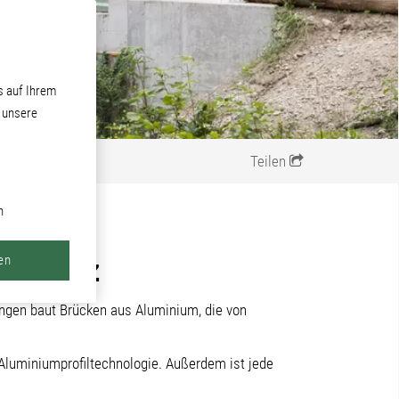
s auf Ihrem
d unsere
Teilen
n
-Schutz
en
 Engen baut Brücken aus Aluminium, die von
 Aluminiumprofiltechnologie. Außerdem ist jede