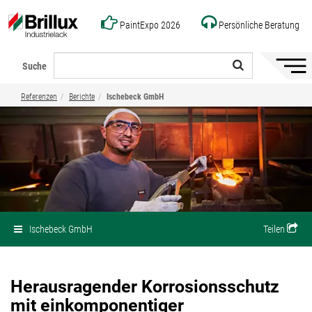
PaintExpo 2026
Persönliche Beratung
Suche
Naviga
ein-/a
Referenzen
Berichte
Ischebeck GmbH
Ischebeck GmbH
Teilen
Herausragender Korrosionsschutz
mit einkomponentiger