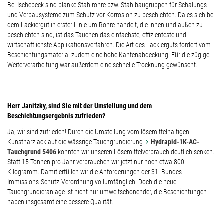
Bei Ischebeck sind blanke Stahlrohre bzw. Stahlbaugruppen für Schalungs-
und Verbausysteme zum Schutz vor Korrosion zu beschichten. Da es sich bei
dem Lackiergut in erster Linie um Rohre handelt, die innen und außen zu
beschichten sind, ist das Tauchen das einfachste, effizienteste und
wirtschaftlichste Applikationsverfahren. Die Art des Lackierguts fordert vom
Beschichtungsmaterial zudem eine hohe Kantenabdeckung. Für die zügige
Weiterverarbeitung war außerdem eine schnelle Trocknung gewünscht.
Herr Janitzky, sind Sie mit der Umstellung und dem
Beschichtungsergebnis zufrieden?
Ja, wir sind zufrieden! Durch die Umstellung vom lösemittelhaltigen
Kunstharzlack auf die wässrige Tauchgrundierung
Hydrapid-1K-AC-
Tauchgrund 5406
konnten wir unseren Lösemittelverbrauch deutlich senken.
Statt 15 Tonnen pro Jahr verbrauchen wir jetzt nur noch etwa 800
Kilogramm. Damit erfüllen wir die Anforderungen der 31. Bundes-
Immissions-Schutz-Verordnung vollumfänglich. Doch die neue
Tauchgrundieranlage ist nicht nur umweltschonender, die Beschichtungen
haben insgesamt eine bessere Qualität.