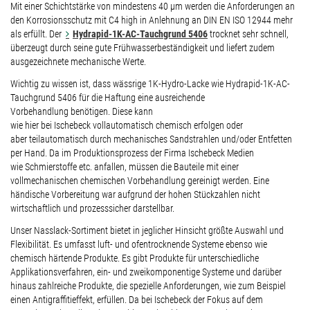
Mit einer Schichtstärke von mindestens 40 µm werden die Anforderungen an
den Korrosionsschutz mit C4 high in Anlehnung an DIN EN ISO 12944 mehr
als erfüllt. Der
Hydrapid-1K-AC-Tauchgrund 5406
trocknet sehr schnell,
überzeugt durch seine gute Frühwasserbeständigkeit und liefert zudem
ausgezeichnete mechanische Werte.
Wichtig zu wissen ist, dass wässrige 1K-Hydro-Lacke wie Hydrapid-1K-AC-
Tauchgrund 5406 für die Haftung eine ausreichende
Vorbehandlung benötigen. Diese kann
wie hier bei Ischebeck vollautomatisch chemisch erfolgen oder
aber teilautomatisch durch mechanisches Sandstrahlen und/oder Entfetten
per Hand. Da im Produktionsprozess der Firma Ischebeck Medien
wie Schmierstoffe etc. anfallen, müssen die Bauteile mit einer
vollmechanischen chemischen Vorbehandlung gereinigt werden. Eine
händische Vorbereitung war aufgrund der hohen Stückzahlen nicht
wirtschaftlich und prozesssicher darstellbar.
Unser Nasslack-Sortiment bietet in jeglicher Hinsicht größte Auswahl und
Flexibilität. Es umfasst luft- und ofentrocknende Systeme ebenso wie
chemisch härtende Produkte. Es gibt Produkte für unterschiedliche
Applikationsverfahren, ein- und zweikomponentige Systeme und darüber
hinaus zahlreiche Produkte, die spezielle Anforderungen, wie zum Beispiel
einen Antigraffitieffekt, erfüllen. Da bei Ischebeck der Fokus auf dem