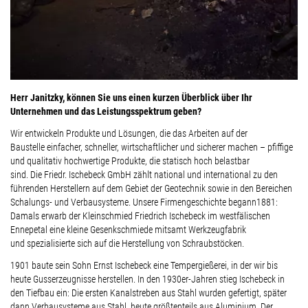
Herr Janitzky, können Sie uns einen kurzen Überblick über Ihr
Unternehmen und das Leistungsspektrum geben?
Wir entwickeln Produkte und Lösungen, die das Arbeiten auf der
Baustelle einfacher, schneller, wirtschaftlicher und sicherer machen – pfiffige
und qualitativ hochwertige Produkte, die statisch hoch belastbar
sind. Die Friedr. Ischebeck GmbH zählt national und international zu den
führenden Herstellern auf dem Gebiet der Geotechnik sowie in den Bereichen
Schalungs- und Verbausysteme. Unsere Firmengeschichte begann1881:
Damals erwarb der Kleinschmied Friedrich Ischebeck im westfälischen
Ennepetal eine kleine Gesenkschmiede mitsamt Werkzeugfabrik
und spezialisierte sich auf die Herstellung von Schraubstöcken.
1901 baute sein Sohn Ernst Ischebeck eine Tempergießerei, in der wir bis
heute Gusserzeugnisse herstellen. In den 1930er-Jahren stieg Ischebeck in
den Tiefbau ein: Die ersten Kanalstreben aus Stahl wurden gefertigt, später
dann Verbausysteme aus Stahl, heute größtenteils aus Aluminium. Der