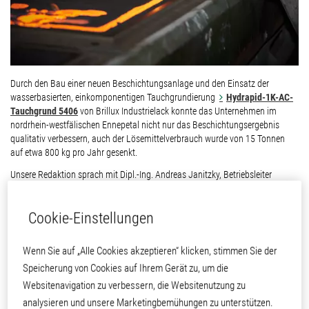
Durch den Bau einer neuen Beschichtungsanlage und den Einsatz der
wasserbasierten, einkomponentigen Tauchgrundierung
Hydrapid-1K-AC-
Tauchgrund 5406
von Brillux Industrielack konnte das Unternehmen im
nordrhein-westfälischen Ennepetal nicht nur das Beschichtungsergebnis
qualitativ verbessern, auch der Lösemittelverbrauch wurde von 15 Tonnen
auf etwa 800 kg pro Jahr gesenkt.
Unsere Redaktion sprach mit Dipl.-Ing. Andreas Janitzky, Betriebsleiter
der Friedr. Ischebeck GmbH und Dr. Rolf Roesmann, Leitung Forschung und
Entwicklung Nasslacksysteme bei Brillux Industrielack über die
Cookie-Einstellungen
Umstellung und darüber, welche Erfahrungen das Unternehmen mit
der neuen Tauchgrundierung macht.
Wenn Sie auf „Alle Cookies akzeptieren“ klicken, stimmen Sie der
Speicherung von Cookies auf Ihrem Gerät zu, um die
Websitenavigation zu verbessern, die Websitenutzung zu
analysieren und unsere Marketingbemühungen zu unterstützen.