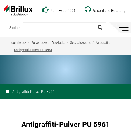
PaintExpo 2026
Persönliche Beratung
Suche
Naviga
ein-/a
Industrielack
Pulverlacke
Decklacke
Spezialsysteme
Antigraffiti
Antigraffiti-Pulver PU 5961
Antigraffiti-Pulver PU 5961
Teilen
Antigraffiti-Pulver PU 5961