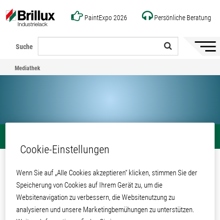
PaintExpo 2026
Persönliche Beratung
Suche
Naviga
ein-/a
Mediathek
Mediathek
Teilen
Cookie-Einstellungen
Zertifikat
Wenn Sie auf „Alle Cookies akzeptieren“ klicken, stimmen Sie der
Energiemanagementsystem ISO
Speicherung von Cookies auf Ihrem Gerät zu, um die
50001:2018
Websitenavigation zu verbessern, die Websitenutzung zu
analysieren und unsere Marketingbemühungen zu unterstützen.
Mediathek
Unternehmen
Zertifikate