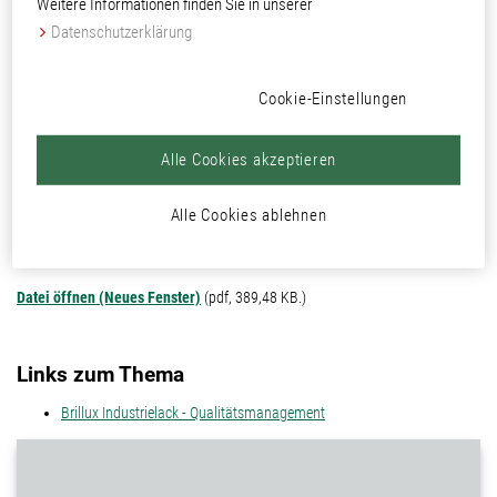
Weitere Informationen finden Sie in unserer
Datenschutzerklärung
Die Dekra bestätigt, dass Brillux Industrielack ein Energiemanagementsystem
entsprechend der oben genannten Norm eingeführt hat und aufrechterhält.
Cookie-Einstellungen
Das Zertifikat ist gültig bis zum 11.05.2027.
Dateigröße:
389,48 KB.
Alle Cookies akzeptieren
Letzte Änderung:
19.01.2026
Alle Cookies ablehnen
Format:
Prüfnachweis (pdf)
Datei öffnen (Neues Fenster)
(pdf, 389,48 KB.)
Links zum Thema
Brillux Industrielack - Qualitätsmanagement