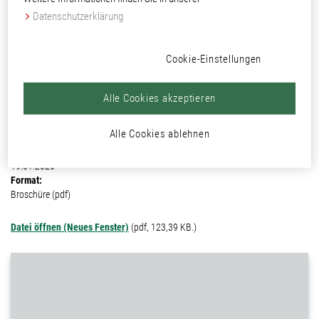
Datenschutzerklärung
Mediathek
Produkte und Systeme
Pulverlacke
Decklacke
Steriface-Pulver
Cookie-Einstellungen
Das Labor Dr. Brünke MTC e. K. bescheinigt, dass die Produkte Steriface-
Pulver EP/PE 5681 und 5682 sowie Steriface-Pulver EP/AC 5691 und 5692
Alle Cookies akzeptieren
antimykotische Eigenschaften besitzen.
Dateigröße:
Alle Cookies ablehnen
123,39 KB.
Letzte Änderung:
19.01.2026
Format:
Broschüre (pdf)
Datei öffnen (Neues Fenster)
(pdf, 123,39 KB.)