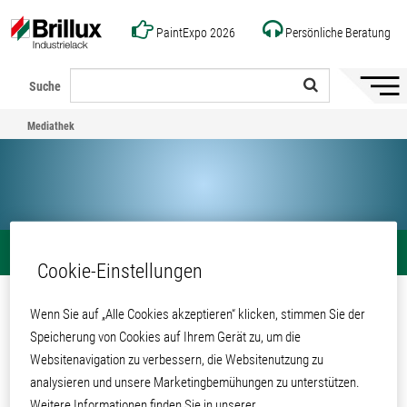
PaintExpo 2026
Persönliche Beratung
Suche
Naviga
ein-/a
Mediathek
Mediathek
Teilen
Cookie-Einstellungen
Zertifikat Labor Dr. Brünke MTC:
Wenn Sie auf „Alle Cookies akzeptieren“ klicken, stimmen Sie der
antimykotische Eigenschaften
Speicherung von Cookies auf Ihrem Gerät zu, um die
Steriface-Pulver
Websitenavigation zu verbessern, die Websitenutzung zu
5681_5682_5691_5692
analysieren und unsere Marketingbemühungen zu unterstützen.
Weitere Informationen finden Sie in unserer