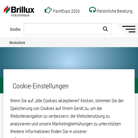
PaintExpo 2026
Persönliche Beratung
Suche
Naviga
ein-/a
Mediathek
Cookie-Einstellungen
Mediathek
Teilen
Wenn Sie auf „Alle Cookies akzeptieren“ klicken, stimmen Sie der
Qualicoat Zulassung 5954
Speicherung von Cookies auf Ihrem Gerät zu, um die
Websitenavigation zu verbessern, die Websitenutzung zu
Mediathek
Produkte und Systeme
Pulverlacke
Decklacke
analysieren und unsere Marketingbemühungen zu unterstützen.
Universal-Polyesterpulver
Weitere Informationen finden Sie in unserer