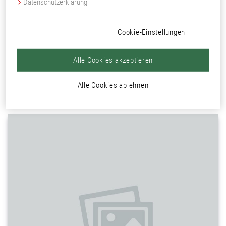
Datenschutzerklärung
Qualicoat Zulassung
Dateigröße:
Cookie-Einstellungen
44,55 KB.
Letzte Änderung:
07.04.2026
Alle Cookies akzeptieren
Format:
Zulassung (pdf)
Alle Cookies ablehnen
Datei öffnen (Neues Fenster)
(pdf, 44,55 KB.)