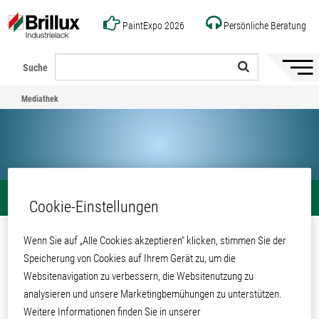
PaintExpo 2026
Persönliche Beratung
Suche
Naviga
ein-/a
Mediathek
Mediathek
Teilen
Cookie-Einstellungen
Qualicoat Zulassung 5940
Wenn Sie auf „Alle Cookies akzeptieren“ klicken, stimmen Sie der
Speicherung von Cookies auf Ihrem Gerät zu, um die
Websitenavigation zu verbessern, die Websitenutzung zu
Mediathek
Produkte und Systeme
Pulverlacke
Decklacke
analysieren und unsere Marketingbemühungen zu unterstützen.
Universal-Polyesterpulver
Weitere Informationen finden Sie in unserer