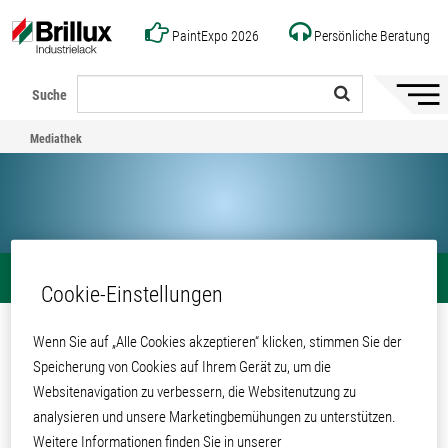
PaintExpo 2026
Persönliche Beratung
Suche
Naviga
ein-/a
Mediathek
Mediathek
Teilen
Cookie-Einstellungen
Brandschutzprüfung 593X DB - Stahl
Wenn Sie auf „Alle Cookies akzeptieren“ klicken, stimmen Sie der
für 0183a
Speicherung von Cookies auf Ihrem Gerät zu, um die
Websitenavigation zu verbessern, die Websitenutzung zu
analysieren und unsere Marketingbemühungen zu unterstützen.
Mediathek
Produkte und Systeme
Pulverlacke
Decklacke
Anti-Graffiti
Weitere Informationen finden Sie in unserer