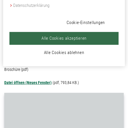
Datenschutzerklärung
Brandschutzprüfungen Premium-Polyesterpulver 593X - Pulverlack
technisch, 1-schichtige Lackierung, interior. Untergrund: steel 0,8 mm,
Cookie-Einstellungen
Chemische Vorbehandlung; Zinkphosphatierung. Premium-Polyesterpulver
593x, Art.-Nr.: 5930.-.5010 - TSD: 100 - 120μm.
Alle Cookies akzeptieren
Dateigröße:
793,84 KB.
Alle Cookies ablehnen
Letzte Änderung:
19.01.2026
Format:
Broschüre (pdf)
Datei öffnen (Neues Fenster)
(pdf, 793,84 KB.)