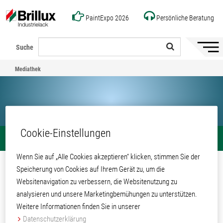
PaintExpo 2026
Persönliche Beratung
Suche
Naviga
ein-/a
Mediathek
Cookie-Einstellungen
Mediathek
Teilen
Wenn Sie auf „Alle Cookies akzeptieren“ klicken, stimmen Sie der
Nasslacke wasserverdünnbar
Speicherung von Cookies auf Ihrem Gerät zu, um die
Websitenavigation zu verbessern, die Websitenutzung zu
Mediathek
Produkte und Systeme
Nasslacke
analysieren und unsere Marketingbemühungen zu unterstützen.
Weitere Informationen finden Sie in unserer
Datenschutzerklärung